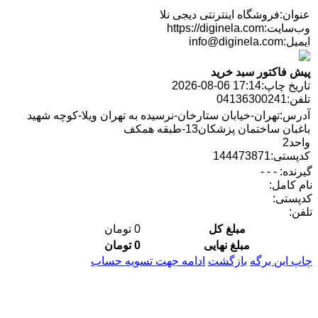
عنوان:
فروشگاه اینترنتی دیجی نلا
وب‌سایت:
https://diginela.com
ایمیل:
info@diginela.com
پیش فاکتور سبد خرید
تاریخ چاپ:
2026-08-06 17:14
تلفن:
04136300241
آدرس:
تهران-خیابان ستارخان-نرسیده به تهران ویلا-کوچه شهید
باغبان ساختمان پزشکان13-طبقه همکف
واحد2
کدپستی:
144473871
گیرنده:
- - -
نام کامل:
کدپستی:
تلفن:
مبلغ کل
0
تومان
مبلغ نهایی
0
تومان
چاپ این برگه
بازگشت
ادامه جهت تسویه حساب