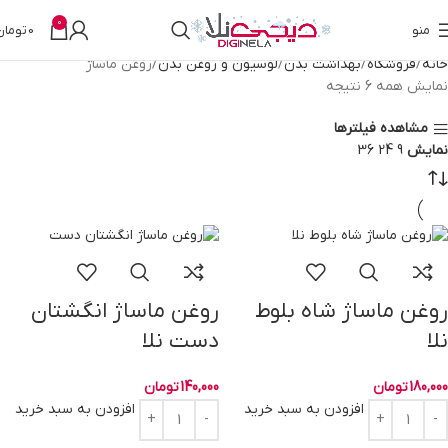
0
منو
0
تومان
خانه
فروشگاه
بهداشت بدن
لوسیون و روغن بدن
روغن ماساژ
نمایش همه 6 نتیجه
مشاهده فیلترها
نمایش
9
24
36
روغن ماساژ شاه بلوط
روغن ماساژ انگشتان
نلا
دست نلا
180,000
تومان
140,000
تومان
افزودن به سبد خرید
افزودن به سبد خرید