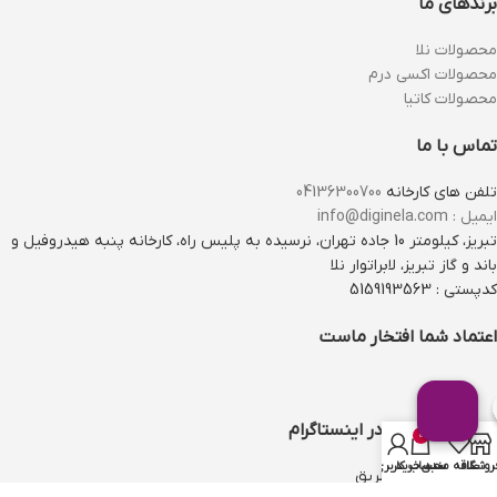
برندهای ما
محصولات نلا
محصولات اکسی درم
محصولات کاتیا
تماس با ما
تلفن های کارخانه
04136300700
ایمیل : info@diginela.com
تبریز، کیلومتر 10 جاده تهران، نرسیده به پلیس راه، کارخانه پنبه هیدروفیل و
باند و گاز تبریز، لابراتوار نلا
کدپستی : 5159193563
اعتماد شما افتخار ماست
راه ارتباطی باما در اینستاگرام
0
روشگاه
علاقه مندی
سبد خرید
حساب کاربری من