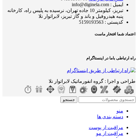
ایمیل : info@diginela.com
تبریز، کیلومتر 10 جاده تهران، نرسیده به پلیس راه، کارخانه
پنبه هیدروفیل و باند و گاز تبریز، لابراتوار نلا
کدپستی : 5159193563
اعتماد شما افتخار ماست
راه ارتباطی باما در اینستاگرام
طراحی و اجرا : گروه انفورماتیک لابراتوار نلا
جستجو
منو
دسته بندی ها
مراقبت از پوست
مراقبت از مو