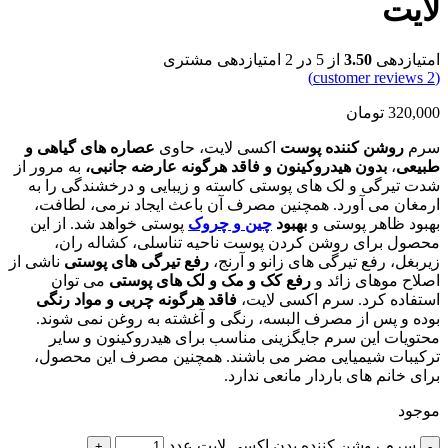
لایت
امتیازدهی
3.50
از 5 در
2
امتیازدهی مشتری
customer reviews)
2
(
320,000
تومان
سرم
روشن کننده پوست
اکسی لایت، حاوی
عصاره های گیاهی و
طبیعی
،
بدون هیدروکینون و فاقد هرگونه عارضه جانبی،
به مرور از
شدت تیرگی و لک های پوستی کاسته و زیبایی و درخشندگی را به
ارمغان می آورد. همچنین مصرف آن باعث ایجاد نرمی، لطافت،
بهبود ظاهر پوستی و
بهبود
چین و چروک
پوستی خواهد شد. از این
محصول برای روشن کردن پوست ناحیه تناسلی، کشاله ران،
زیربغل، رفع تیرگی های زانو و آرنج،
رفع تیرگی های پوستی
ناشی از
اصلاح موهای زائد و
رفع کک و مک و لک های پوستی
می توان
استفاده کرد. سرم اکسی لایت،
فاقد هرگونه چربی و مواد رنگی
بوده و پس از مصرف البسه، رنگی و آغشته به روغن نمی شوند.
محتویات این سرم جایگزینی مناسب برای هیدروکینون و سایر
ترکیبات شیمیایی مضر می باشند. همچنین مصرف این محصول،
برای خانم های باردار مانعی ندارد.
موجود
سرم روشن کننده بدن اکسی لایت عدد