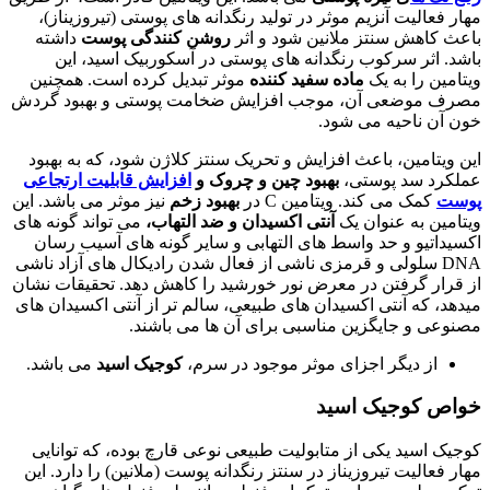
مهار فعالیت آنزیم موثر در تولید رنگدانه های پوستی (تیروزیناز)،
باعث کاهش سنتز ملانین شود و اثر
روشن کنندگی پوست
داشته
باشد. اثر سرکوب رنگدانه های پوستی در آسکوربیک اسید، این
ویتامین را به یک
ماده سفید کننده
موثر تبدیل کرده است. همچنین
مصرف موضعی آن، موجب افزایش ضخامت پوستی و بهبود گردش
خون آن ناحیه می شود.
این ویتامین، باعث افزایش و تحریک سنتز کلاژن شود، که به بهبود
عملکرد سد پوستی،
بهبود چین و چروک و
افزایش قابلیت ارتجاعی
پوست
کمک می کند. ویتامین C در
بهبود زخم
نیز موثر می باشد. این
ویتامین به عنوان یک
آنتی اکسیدان و ضد التهاب،
می تواند گونه های
اکسیداتیو و حد واسط های التهابی و سایر گونه های آسیب رسان
DNA سلولی و قرمزی ناشی از فعال شدن رادیکال های آزاد ناشی
از قرار گرفتن در معرض نور خورشید را کاهش دهد. تحقیقات نشان
میدهد، که آنتی اکسیدان های طبیعی، سالم تر از آنتی اکسیدان های
مصنوعی و جایگزین مناسبی برای آن ها می باشند.
از دیگر اجزای موثر موجود در سرم،
کوجیک اسید
می باشد.
خواص کوجیک اسید
کوجیک اسید یکی از متابولیت طبیعی نوعی قارچ بوده، که توانایی
مهار فعالیت تیروزیناز در سنتز رنگدانه پوست (ملانین) را دارد. این