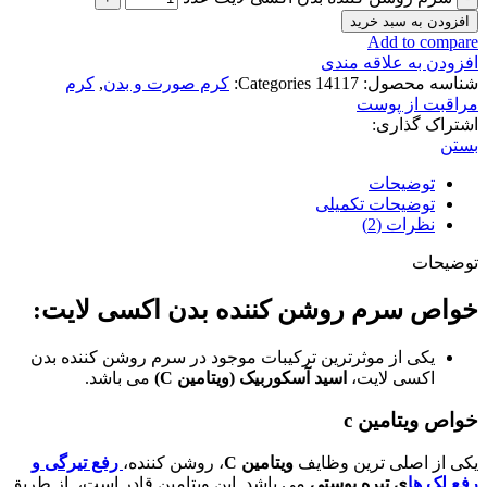
افزودن به سبد خرید
Add to compare
افزودن به علاقه مندی
شناسه محصول:
14117
Categories:
کرم صورت و بدن
,
کرم
مراقبت از پوست
اشتراک گذاری:
بستن
توضیحات
توضیحات تکمیلی
نظرات (2)
توضیحات
خواص سرم روشن کننده بدن اکسی لایت:
یکی از موثرترین ترکیبات موجود در سرم روشن کننده بدن
اکسی لایت،
اسید آسکوربیک (ویتامین C)
می باشد.
خواص ویتامین c
یکی از اصلی ترین وظایف
ویتامین C
، روشن کننده،
رفع تیرگی و
رفع لک ها
ی
تیره پوستی
می باشد. این ویتامین قادر است، از طریق