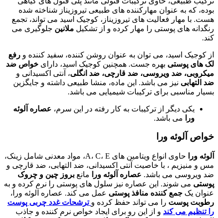
ترکیب طبیعی، حاوی ترکیبات فنولی مانند پلی فنول های گیاهی
بوده، که به عنوان مهارکننده های طبیعی تیروزیناز شناخته شده
هست. با مهار فعالیت های تیروزیناز، کوجیک اسید می تواند، تجمع
رنگدانه های پوستی را مهار کرده و از تشکیل
ملانین
جلوگیری می
کند.
از کوجیک اسید، می توان به عنوان روشن کننده، سفید کننده و
رفع
لک های پوستی
بهره جست. همچنین کوجیک اسید، دارای
خواص ضد
میکروبی، ضد ویروسی، ضد قارچی، ضد انگلی
، آنتی اکسیدانی و
ضد التهابی
نیز می باشد. این ماده، منشا طبیعی داشته و جایگزین
بسیار مناسبی برای ترکیبات شیمیایی می باشد.
یکی دیگر از ترکیبات به کار رفته در این سرم،
عصاره آلوئه
ورا
می باشد.
خواص آلوئه ورا
آلوئه ورا
حاوی انواع ویتامین های A، C، E، مواد معدنی شامل زینک،
مس و منیزیم ، با خاصیت آنتی اکسیدانی، ضد التهابی، ضد قارچی و
ضد ویروسی می باشد.
عصاره آلوئه ورا
مانع
بروز چین و چروک
پوستی
می شوند. این عصاره نیز سلول های پوستی را نرم کرده و به
عنوان یک
جمع کننده منافذ پوستی
عمل می کند. عصاره آلوئه ورا،
رطوبت پوست
را می تواند حفظ کرده و
ترشحات غدد چربی پوست
را تنظیم می کند
و از این رو برای ایجاد خواص نرم کننده و جاذب