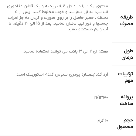
محتوی پاکت را در داخل ظرف ریخته و یک قاشق غذاخوری
آب سرد به آن بیفزایید و خوب مخلوط کنید. پس از 5
طریقه
دقیقه ، خمیر حاصل را بر روی صورت و گردن به جز اطراف
چشمها و دور لبها پخش نمایید. بعد از 15 الی 20 دقیقه با
مصرف
آب ولرم شستشو دهید.
طول
هفته ای 2 الی 3 پاکت می توانید استفاده نمایید.
درمان
ترکیبات
آرد گندم,عصاره پودری سبوس گندم,اسکوربیک اسید
مهم
پروانه
21/12980
ساخت
حجم
10 گرم
محصول