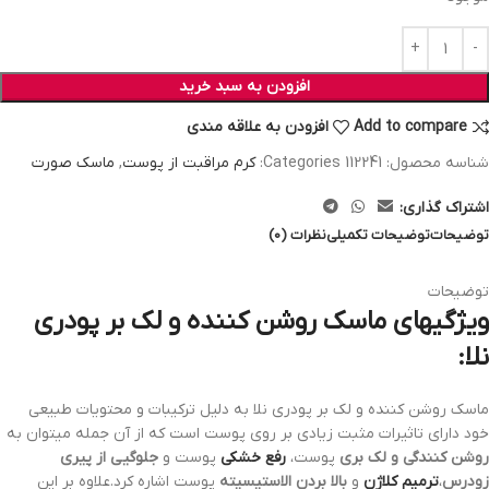
افزودن به سبد خرید
Add to compare
افزودن به علاقه مندی
شناسه محصول:
112241
Categories:
کرم مراقبت از پوست
,
ماسک صورت
اشتراک گذاری:
توضیحات
توضیحات تکمیلی
نظرات (0)
توضیحات
ویژگیهای ماسک روشن کننده و لک بر پودری
نلا:
ماسک روشن کننده و لک بر پودری نلا به دلیل ترکیبات و محتویات طبیعی
خود دارای تاثیرات مثبت زیادی بر روی پوست است که از آن جمله میتوان به
روشن کنندگی و لک بری
پوست،
رفع خشکی
پوست و
جلوگیی از پیری
زودرس
،
ترمیم کلاژن
و
بالا بردن الاستیسیته
پوست اشاره کرد.علاوه بر این