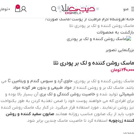
0
منو
0
تومان
خانه
فروشگاه
کرم مراقبت از پوست
ماسک صورت
ماسک روشن کننده و لک بر پودری نلا
بازگشت به محصولات
بزرگنمایی تصویر
ماسک روشن کننده و لک بر پودری نلا
240,000
تومان
ماسک روشن کننده و لک بر پودری،
حاوی آرد و سبوس گندم و ویتامین C
می
باشد. ماسک لک بر و روشن کننده از
مواد طبیعی و بدون هر گونه مواد
شیمیائی
تولید شده و
خاصیت روشن کنندگی و لک بری
آن بسیار بالا بوده و
برای افرادی که می خواهند پوست خود را ضمن تغذیه کردن به طور یکنواخت
نیز روشن ترنمايند ، مورد استفاده قرار ميگيرد. در کنار یک ماسک روشن کننده
خوب باید از یک صابون مناسب روزانه همانند
صابون سفید کننده و روشن
کننده زردچوبه
استفاده کرد تا خاصیت ماسک چندین برابر شود.
موجود