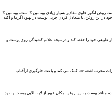
این روغن با داشتن خاصیت درمانی برای تحریکات پوستی فوق العاده است. اسیدهای چرب موجود می توانند به بهبودی و کاهش زخم کمک کنند. روغن انگور حاوی مقادیر بسیار زیادی ویتامین E است، ویتامین E
ود در این روغن، با متعادل کردن چربی پوست در بهبود اگزما و آکنه
ر طبیعی خود را حفظ کند و در نتیجه علائم کشیدگی روی پوست و
روغن جوجوبا با دارا بودن ویتامین E به عنوان آنتی اکسیدان قدرتمند، با استرس اکسیداتیو مبارزه می کند و به محافظت از پوست در برابر اثرات مخرب اشعه uv، کمک می کند و باعث جلوگیری ازآفتاب
منافذ پوست به این روغن امکان عبور از لایه بالایی پوست و نفوذ