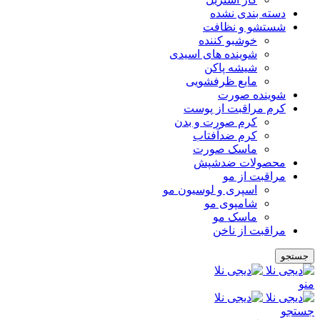
دسته بندی نشده
شستشو و نظافت
خوشبو کننده
شوینده های اسیدی
شیشه پاکن
مایع ظرفشویی
شوینده صورت
کرم مراقبت از پوست
کرم صورت و بدن
کرم ضدآفتاب
ماسک صورت
محصولات ضدشپش
مراقبت از مو
اسپری و لوسیون مو
شامپوی مو
ماسک مو
مراقبت از ناخن
جستجو
منو
جستجو