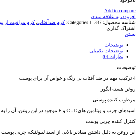
ناموجود
Add to compare
افزودن به علاقه مندی
شناسه محصول:
11337
Categories:
کرم ضدآفتاب
,
کرم مراقبت از پ
اشتراک گذاری:
بستن
توضیحات
توضیحات تکمیلی
نظرات (0)
توضیحات
4 ترکیب مهم در ضد آفتاب بی رنگ و خواص آن برای پوست
روغن هسته انگور
مرطوب کننده پوستی
اسیدهای چرب و ویتامین هایC ، D و E موجود در این روغن، آن را به یک مرطوب کننده فوق العاده تبدیل می کنند که به راحتی توسط پوست جذب می شود.
کنترل کننده چربی پوست
این روغن به دلیل داشتن مقادیر بالایی از اسید لینولئیک، چربی پوس