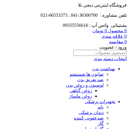
فروشگاه اینترنتی دیجی نلا
تلفن مشاوره : 36300700-041 , 66553373-021
پشتیبانی واتس آپ : 09355556616
0
محصول
0
تومان
0
علاقه مندی
0
مقایسه
ورود / عضویت
انتخاب دسته بندی
بهداشت بدن
صابون ها شستشو
ضد تعریق بدن
لوسیون و روغن بدن
روغن گیاهی
روغن ماساژ
تجهیزات پزشکی
باند
دندان پزشکی
ضدعفونی کننده
گاز
گاز استریل