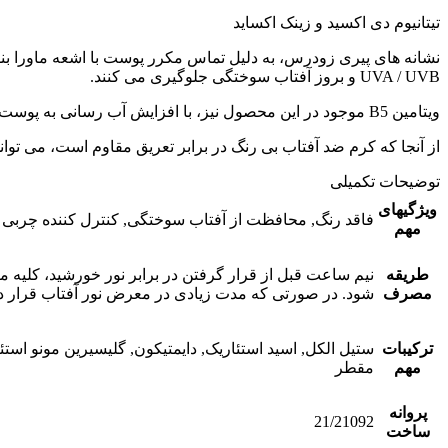
تیتانیوم دی اکسید و زینک اکساید
نشانه های پیری زودرس، به دلیل تماس مکرر پوست با اشعه ماورا بنف
UVA / UVB و بروز آفتاب سوختگی جلوگیری می کنند.
ویتامین B5 موجود در این محصول نیز، با افزایش آب رسانی به پوست سبب مرطوب کنندگی و نرم کنندگی پوست می شود.
از آنجا که کرم ضد آفتاب بی رنگ در برابر تعریق مقاوم است، می توا
توضیحات تکمیلی
ویژگیهای
فاقد رنگ, محافظت از آفتاب سوختگی, کنترل کننده چربی پ
مهم
طریقه
نیم ساعت قبل از قرار گرفتن در برابر نور خورشید، کلیه م
مصرف
شود. در صورتی که مدت زیادی در معرض نور آفتاب قرار دارید، مصرف لوسیون را هر 4 ساعت یکبار تجدید
ترکیبات
مهم
مقطر
پروانه
21/21092
ساخت