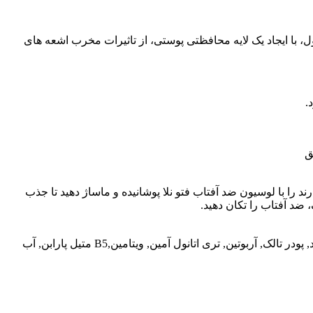
، با ایجاد یک لایه محافظتی پوستی، از تاثیرات مخرب اشعه های
.
ق
را با لوسیون ضد آفتاب فتو نلا پوشانیده و ماساژ دهید تا جذب
ستیل الکل, اسید استئاریک, دایمتیکون, گلیسیرین مونو استئارات, روغن جوجوبا, روغن هسته انگور, تیتانیوم دی اکسید, زینک اکساید, پودر تالک, آربوتین, تری اتانول آمین, ویتامین,B5 متیل پارابن, آب