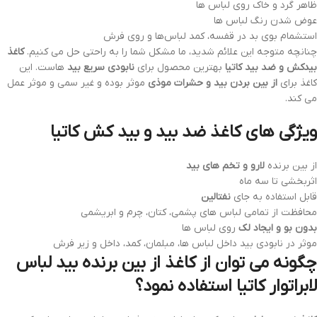
ظاهر گرد و خاک روی لباس ها
عوض شدن رنگ لباس ‌ها
استشمام بوی بد در قفسه‌، کمد لباس‌ها و روی فرش
چنانچه متوجه این علائم شدید، ما مشکل شما را به راحتی حل می کنیم.
کاغذ
بیدکش و ضد بید کاتیا
بهترین محصول برای
نابودی سریع بید
هاست. این
کاغذ برای
از بین بردن بید و حشرات موذی
موثر بوده و غیر سمی و موثر عمل
می کند.
ویژگی های کاغذ ضد بید و بید کش کاتیا
از بین برنده
لارو و تخم های بید
اثربخشی تا سه ماه
قابل استفاده به جای
نفتالین
محافظت از تمامی لباس های پشمی، کتان، چرم و ابریشمی
بدون بو و ایجاد لک
روی لباس ها
موثر در نابودی بید داخل لباس ها، مبلمان، کمد، داخل و زیر فرش
چگونه می توان از کاغذ از بین برنده بید لباس
لابراتوار کاتیا استفاده نمود؟