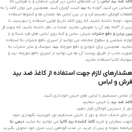
کاغذ ضد بید لباس
را در کمدهای لباس، زیر فرش، مبلمان و یا هرجایی که
احساس می کنید، آلوده به
بید
است، آویزان کنید. همچنین می توان کاغذ را به
قطعات کوچکی تقسیم کرد و در بین لباس ها، چمدان ها و کشوها استفاده
نمود. توجه داشته باشید، که روی کاغذ تاریخ اولین استفاده را بنویسید، تا
پس از 3ماه بعد آن را تعویض نمایید. ضمنا در نظر داشته باشید، که جهت
از
بین بردن و دفع حشرات
شپش، ساس و کنه روی لباس های فرد مبتلا و یا
لوازم شخصی و سطوح مختلف می توانید از اسپری دافع حشرات نلا استفاده
نمایید. همچنین برای نابودی و دفع مورچه،
بید
، سوسک و سایر حشرات به
صورت جذب از طریق پوست آن ها می توانید از اسپری دافع مورچه، بید و
سوسک کاتیا استفاده نمایید.
هشدارهای لازم جهت استفاده از کاغذ ضد بید
فرش و لباس
از تماس مستقیم با لباس های خیس خودداری کنید.
کاغذ ضد بید
را خیس ننمایید.
دور از دسترس کودکان قرار دهید.
در جای خشک، خنک و دور از تابش مستقیم نور خورشید نگهداری شود.
جهت سفارش و خرید
کاغذ کشنده بید کاتیا
می توانید به سایت
دیجی نلا
مراجعه نموده و پس از خرید، در مدت کوتاهی درب منزل خود تحویل بگیرید.