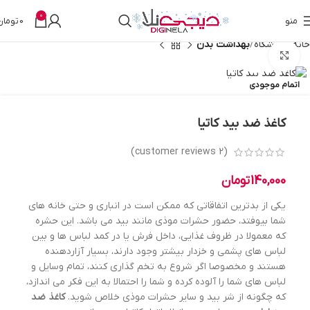
0
منو
0
تومان
خانه
فروشگاه
بهداشت بدن
بزرگنمایی تصویر
اتمام موجودی
کاغذ ضد بید کاتیا
customer reviews)
2
(
140,000
تومان
یکی از بدترین اتفاقاتی که ممکن است در انباری و حتی خانه های
شما بیوفتد، حضور حشرات موذی مانند بید می باشد. این حشره
که معمولا در ظروف غذایی، داخل فرش یا در کمد لباس ها و بین
لباس های پشمی و خزدار بیشتر وجود دارند، بسیار آزاردهنده
هستند و مخصوصا اگر شروع به تخم گذاری کنند، تمام وسایل و
لباس های شما را آلوده کرده و شما را احتمالا به این فکر می اندازد،
که چگونه از شر بید و سایر حشرات موذی خلاص شوید.
کاغذ ضد