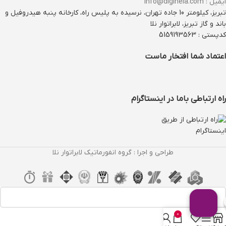
ایمیل : info@diginela.com
تبریز، کیلومتر 10 جاده تهران، نرسیده به پلیس راه، کارخانه پنبه هیدروفیل و
باند و گاز تبریز، لابراتوار نلا
کدپستی : 5159193563
اعتماد شما افتخار ماست
راه ارتباطی باما در اینستاگرام
طراحی و اجرا : گروه انفورماتیک لابراتوار نلا
0