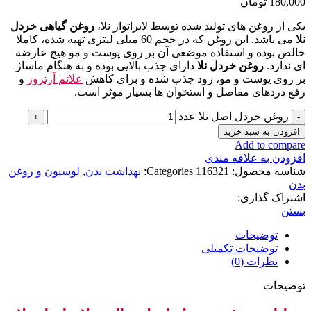
180,000
تومان
یکی از روغن های تولید شده توسط لابراتوار نلا،
روغن گیاهی خردل
نلا
می باشد. این روغن که در حجم 60 میلی لیتری تهیه شده، کاملا
خالص بوده و استفاده موضعی آن بر روی پوست و مو هیچ عارضه
ای ندارد.
روغن خردل نلا
دارای جذب بالایی بوده و به هنگام ماساژ
بر روی پوست و مو، زود جذب شده و برای کاهش
علائم آرتروز
و
رفع دردهای مفاصل و استخوان ها بسیار موثر است.
روغن خردل اصل نلا عدد
افزودن به سبد خرید
Add to compare
افزودن به علاقه مندی
شناسه محصول:
116321
Categories:
بهداشت بدن
,
لوسیون و روغن
بدن
اشتراک گذاری:
بستن
توضیحات
توضیحات تکمیلی
نظرات (0)
توضیحات