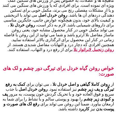
ماهیچه ها و عضلات، به خصوص پس از ورزش های سنگین کمک
ویژه ای نموده است. برای افرادی که یا ورزش های سنگین می کنند
و یا از مشکلات مفصلی رنج می برند، مکمل خوبی برای تسکین
دهندگی دردهای آن ها باشد.
روغن خردل اصل
می تواند با اثربخشی
و کیفیت بالای خود، بدون هیچگونه عوارض جانبی، جایگزین مناسبی
برای داروهای شیمیایی باشد. لازم به ذکر است،
روغن خردل نلا
،
می تواند مکمل خوبی در کنار محصول مشابه خود، یعنی روغن
ماساژ مفاصل نلا آرترو باشد و شما می توانید از این روغن با فاصله
زمانی در کنار این محصول برای اثرگذاری بالاتر استفاده نمایید.
همچنین افرادی که دچار درد و التهابات مفاصل شدیدی هستند. از
روغن زنجبیل لابراتوار نلا
برای از رفع درد و التهاب، استفاده کنند.
خواص روغن گیاه خردل برای تیرگی دور چشم و لک های
صورت:
از
روغن کاملا گیاهی و اصل خردل نلا
، می توان برای
کمک به رفع
تیرگی و پف زیر چشم
نیز استفاده نمود.
روغن خردل اصل
با جذب
سریع و فوق العاده خود و با تحریک گردش خون پوست، به مرور
پف
و کبودی زیر چشم
را بهبود و پوستی سالم و با نشاط را برای شما به
ارمغان بیاورد. ضمنا این روغن می تواند برای
رفع لک های صورت و
پوست بدن
نیز
کاربرد
داشته باشد.