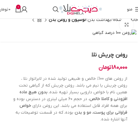
0
منو
0
تومان
خانه
فروشگاه
بهداشت بدن
لوسیون و روغن بدن
بزرگنمایی تصویر
روغن چریش نلا
180,000
تومان
از روغن های 100% خالص و طبیعی تولید شده در لابراتوار نلا ،
روغن چریش یا نیم می باشد. روغن چریش که از گیاهی تحت
همین نام با خواص دارویی بسیار تهیه شده،
بدون هیچ ماده
افزودنی و کاملا خالص
، در حجم 60 میلی لیتری در دسترس بوده و
برای همه افراد قابل استفاده می باشد. این روغن دارای
خواص
فراوانی برای پوست، مو و بدن
بوده، که در قسمت توضیحات به
آنها اشاره شده.