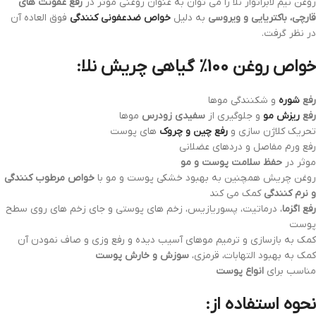
روغن نیم لابراتوار نلا را می توان به عنوان روغنی موثر در
رفع عفونت های
قارچی، باکتریایی و ویروسی
به دلیل
خواص ضدعفونی کنندگی
فوق العاده آن
در نظر گرفت.
خواص روغن 100% گیاهی چریش نلا:
رفع
شوره
و شکنندگی موها
رفع
ریزش مو
و جلوگیری از
سفیدی زودرس
موها
تحریک کلاژن سازی و
رفع چین و چروک
های پوست
رفع ورم مفاصل و دردهای عضلانی
موثر در
حفظ سلامت پوست و مو
روغن چریش همچنین به بهبود خشکی پوست و مو با
خواص مرطوب کنندگی
و نرم کنندگی
کمک می کند
رفع اگزما
، درماتیت، پسوریازیس، زخم های پوستی و جای زخم های روی سطح
پوست
کمک به بازسازی و ترمیم موهای آسیب دیده و رفع وزی و صاف نمودن آن
کمک به بهبود التهابات، قرمزی،
سوزش و خارش پوست
مناسب برای
انواع پوست
نحوه استفاده از: