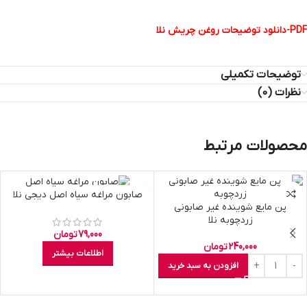
PDF-دانلود توضیحات روغن چریش نلا
توضیحات تکمیلی
نظرات (0)
محصولات مرتبط
اتمام موجودی
صابون مراغه سیاه اصل دیجی نلا
پن مایع شوینده غیر صابونی
زردچوبه نلا
79,000
تومان
240,000
تومان
اطلاعات بیشتر
افزودن به سبد خرید