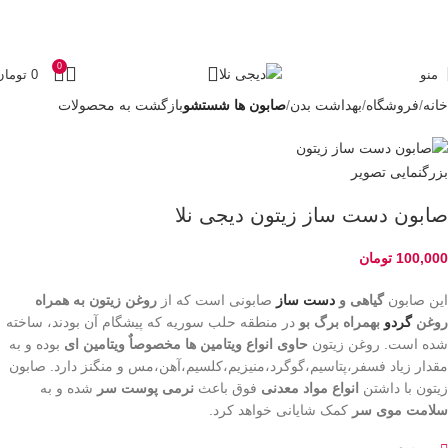
0
منو
0
تومان
خانه
فروشگاه
بهداشت بدن
صابون ها شستشو
بازگشت به محصولات
بزرگنمایی تصویر
صابون دست ساز زيتون دیجی نلا
100,000
تومان
این صابون
گیاهی و
دست ساز
صابونی است که از
روغن زیتون به همراه
روغن
گردو
بهمراه برگ بو
در منطقه حلب سوریه که پیشگام آن بودند، ساخته
شده است. روغن زیتون
حاوی انواع ویتامین ها مخصوصاٌ ویتامین ای
بوده و به
مقدار زیاد فسفر،پتاسیم،گوگرد،منیزیم،کلسیم،آهن،مس و منگنز دارد. صابون
زیتون با داشتن
انواع مواد معدنی
فوق باعث
نرمی پوست سر
شده و به
سلامت موی سر
کمک شایانی خواهد کرد.