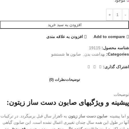
موجود
افزودن به سبد خرید
Add to compare
افزودن به علاقه مندی
شناسه محصول:
19115
Categories:
بهداشت بدن
,
صابون ها شستشو
اشتراک گذاری:
توضیحات
نظرات (0)
توضیحات
پیشینه و ویژگیهای صابون دست ساز زیتون:
و اما پیشینه
صابون دست ساز زيتون
به 5هزار سال قبل برمیگردد. در ترکیبات
آنها در طول این همه سال چندان تغییری اعمال نشده است. این صابون گیاهی
همانند اکثر صابون ها
تقویت کننده عالی موی سر
بوده و جهت
رفع ریزش مو