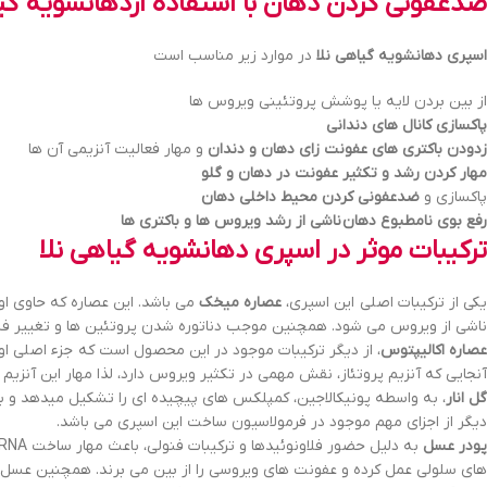
ضدعفونی کردن دهان با استفاده ازدهانشویه گیا
اسپری دهانشویه گیاهی نلا
در موارد زیر مناسب است
از بین بردن لایه یا پوشش پروتئینی ویروس ها
پاکسازی کانال های دندانی
زدودن باکتری های عفونت زای دهان و دندان
و مهار فعالیت آنزیمی آن ها
مهار کردن رشد و تکثیر عفونت در دهان و گلو
پاکسازی و
ضدعفونی کردن محیط داخلی دهان
رفع بوی نامطبوع دهان ناشی از رشد ویروس ها و باکتری ها
ترکیبات موثر در اسپری دهانشویه گیاهی نلا
یکی از ترکیبات اصلی این اسپری،
عصاره میخک
ناشی از ویروس می شود. همچنین موجب دناتوره شدن پروتئین ها و تغییر فسفول
عصاره اکالیپتوس
، از دیگر ترکیبات موجود در این محصول است که جزء اصلی اوکا
آنجایی که آنزیم پروتئاز، نقش مهمی در تکثیر ویروس دارد، لذا مهار این آنزی
گل انار
، به واسطه پونیکالاجین، کمپلکس های پیچیده ای را تشکیل میدهد و با
دیگر از اجزای مهم موجود در فرمولاسیون ساخت این اسپری می باشد.
پودر عسل
های سلولی عمل کرده و عفونت های ویروسی را از بین می برند. همچنین عسل، 