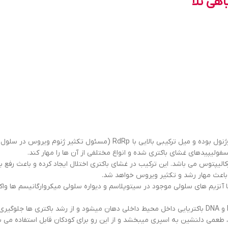
هی نلا
می باشد. این عصاره که حاوی اوژنول بوده و میل ترکیبی بالایی
یپیدهای غشای باکتری شده و انواع مختلفی از آن ها را مهار کند.
لیپتوس می باشد. این ترکیب در غشای باکتری اختلال ایجاد کرده و باعث رفع ب
م باعث مهار رشد و تکثیر ویروس خواهد شد.
 آنزیم های سلولی موجود در سیتوپلاسم و دیواره سلولی میکروارگانیسم ها و
به دلیل حضور فلاونوئیدها و ترکیبات فنولی، باعث مهار ساخت RNA و DNA باکتریایی داخل محیط داخلی دهان
طعمی دلنشین به اسپری میبخشد و از این رو برای کودکان قابل استفاده می ب