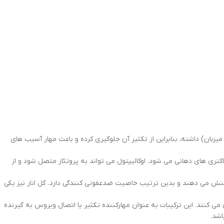
 با RdRp (مسئول تکثیر ژنوم ویروس در سلول میزبان) داشته، بنابراین از تکثیر آن جلوگیری کرده و باعث مهار آسیب های
اکتری های دهانی می شود. اوکالیپتول می تواند به پروتئاز متصل شود و از
اکنش می دهند و بدین ترتیب خاصیت ضدعفونی کنندگی دارد. گل انار نیز یکی
 میشود و از رشد باکتری ها جلوگیری می کنند. این ترکیبات به عنوان مهارکننده تکثیر یا اتصال ویروس به گیرنده
اشد.