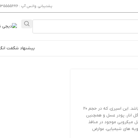
پشتیبانی واتس آپ : 09355556616
پیشنهاد شگفت انگی
می باشد. این اسپری، که در حجم 20
ل انار، پودر عسل و همچنین
ه عامل میکروبی موجود در منافذ
نشویه های شیمیایی، عوارض