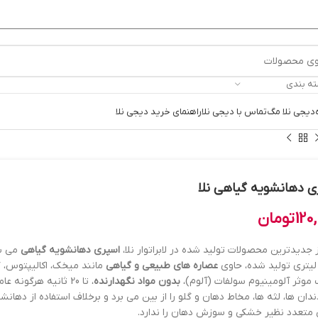
ته بندی
دیجی نلا مگ
تماس با دیجی نلا
راهنمای خرید دیجی نلا
ی دهانشویه گیاهی نلا
120
تومان
 جدیدترین محصولات تولید شده در لابراتوار نلا،
اسپری دهانشویه گیاهی
لیتری تولید شده، حاوی
عصاره های طبیعی و گیاهی
مانند میخک، اکالیپتوس، گ
 موثر آلومینیوم سولفات (آلوم)،
بدون مواد نگهدارنده
، تا 20 ثانیه هرگون
دان ها، لثه ها، مخاط دهان و گلو را از بین می برد و برخلاف استفاده از دها
 متعدد نظیر خشکی و سوزش دهان را ندارد.