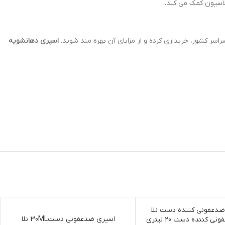
لاسیون کمک می کند.
راسر کشور، خریداری کرده و از مزایای آن بهره مند شوید.
اسپری دهانشویه
دی
اتمام موجودی
اسپری ضدعفونی دست30ML نلا
محلول ضدعفونی کننده دست 20 لیتری