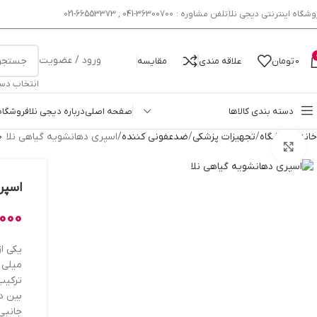
وشگاه اینترنتی دیجی نلا
تلفن مشاوره : 36300700-041 , 66553373-021
ورود / عضویت
0
تومان
علاقه مندی
مقایسه
انتخاب دس
دسته بندی کالاها
صفحه اصلی
درباره دیجی نلا
فروشگاه
خانه
فروشگاه
تجهیزات پزشکی
ضدعفونی کننده
اسپری دهانشویه گیاهی نلا
بزرگنمایی تصویر
اسپر
,000
یکی از
میلی 
ترکیب
بین دن
جانبی