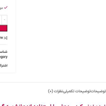
مو
re
شناس
gory:
اشترا
توضیحات
توضیحات تکمیلی
نظرات (0)