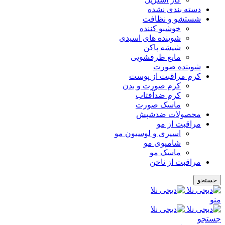
دسته بندی نشده
شستشو و نظافت
خوشبو کننده
شوینده های اسیدی
شیشه پاکن
مایع ظرفشویی
شوینده صورت
کرم مراقبت از پوست
کرم صورت و بدن
کرم ضدآفتاب
ماسک صورت
محصولات ضدشپش
مراقبت از مو
اسپری و لوسیون مو
شامپوی مو
ماسک مو
مراقبت از ناخن
جستجو
منو
جستجو