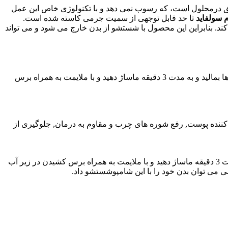
ق درمحلول است، که رسوب نمی دهد و با تکنولوژی خاص این عمل
م سولفاید
تا حد قابل توجهی از سمیت جرمی کاسته شده است.
د. بنابراین این محصول با شستشو از بدن خارج می شود و می تواند
را بر کف دست بریزید, دست ها را به هم بمالید، تا کف یکنواختی حاصل گردد. سپس بر روی موها بمالید و به مدت 3 دقیقه ماساژ دهید و با ملایمت به همراه برس
نده پوست, رفع شوره های چرب و مقاوم به درمان, جلوگیری از
مقداری از شامپو را بر کف دست ریخته، دست ها را به هم مالیده تا کف یکنواختی حاصل گردد،سپس بر روی موها مالیده و به مدت 3 دقیقه ماساژ دهید و با ملایمت به همراه برس کشیدن در زیر آب