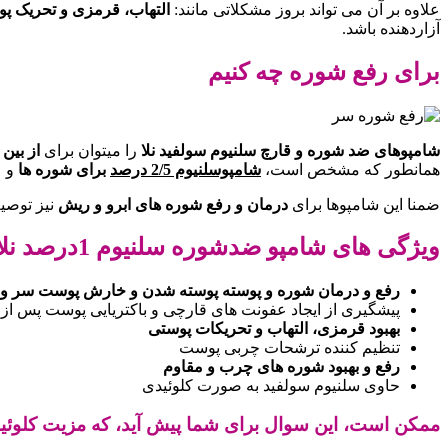
علاوه بر آن می تواند بروز مشکلاتی مانند:
التهاب، قرمزی و تحریک پ
آزاردهنده باشد
.
برای رفع شوره چه کنیم
شامپوهای ضد شوره و قارچ سلنیوم سولفید نلا
را میتوان برای
از بین
همانطور که مشخص است،
شامپوسلنیوم 2/5 درصد
برای شوره ها
و 
ضمنا این شامپوها برای
درمان و رفع شوره های ابرو و ریش
نیز توصیه
ویژگی های شامپو ضدشوره سلنیوم 1درصد نلا
رفع و درمان شوره و پوسته پوسته شدن و خارش پوست سر و 
پیشگیری از ایجاد عفونت های قارچی و باکتریایی پوست پس از
بهبود قرمزی، التهاب و تحریکات پوستی
تنظیم کننده ترشحات چربی پوست
رفع و بهبود شوره های چرب و مقاوم
حاوی سلنیوم سولفید به صورت کلوئید
ی
ممکن است، این سوال برای شما پیش آید، که مزیت کلوئ