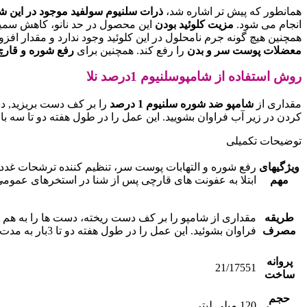
همانطور که پیش تر اشاره شد،
ذرات سلنیوم سولفید موجود در این ش
انجام می شود.
مزیت کلوئید بودن
این محصول در حد نانو، کاهش سم
همچنین هیچ گونه جرم نامحلول در این کلوئید وجود ندارد و مقدار 
معضلات پوست سر و بدن
را رفع کند. همچنین برای
رفع شوره و قارچ
روش استفاده از شامپوسلنیوم 1درصد نلا
مقداری از
شامپو ضد شوره سلنیوم 1 درصد
کردن در زیر آب فراوان بشویید. این عمل را در طول هفته دو تا سه بار به مدت 3 هفته متوالی ت
توضیحات تکمیلی
ویژگیهای
رفع شوره و التهابات پوست سر، تنظیم کننده ترشحات غد
مهم
ابتلا به عفونت های قارچی پس از شنا در استخرهای عموم
طریقه
مصرف
فراوان بشوئید. این عمل را در طول هفته دو تا 3بار به مدت 3 هفته متوالی تکرار نمائید.همچنین پس از استفاده از استخرهای عمومی می توان بدن خود را با این شامپوشستشو داد.
پروانه
21/17551
ساخت
حجم
120 میلی لیتر