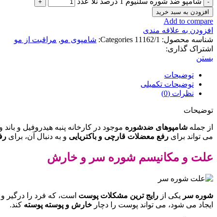
شامپو ضد شوره سلنیوم 1 درصد نلا عدد
افزودن به سبد خرید
Add to compare
افزودن به علاقه مندی
شناسه محصول:
11162/1
Categories:
شامپوی مو
,
مراقبت از مو
اشتراک گذاری:
بستن
توضیحات
توضیحات تکمیلی
نظرات (0)
توضیحات
از جمله
شامپوهای ضدشوره
موجود در کارخانه پنبه هیدروفیل و باند و 
می تواند برای
رفع معضلات قارچی و باکتریایی
و به دنبال آن، برای
رفع
علت و مکانیسم شوره سر و خارش
شوره سر
یکی از
رایج ترین مشکلات پوست
است، که فرد را درگیر و 
ایجاد می شود، می تواند پوست را دچار
خارش و پوسته پوسته
کند.