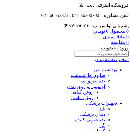
فروشگاه اینترنتی دیجی نلا
تلفن مشاوره : 36300700-041 , 66553373-021
پشتیبانی واتس آپ : 09355556616
0
محصول
0
تومان
0
علاقه مندی
0
مقایسه
ورود / عضویت
انتخاب دسته بندی
بهداشت بدن
صابون ها شستشو
ضد تعریق بدن
لوسیون و روغن بدن
روغن گیاهی
روغن ماساژ
تجهیزات پزشکی
باند
دندان پزشکی
ضدعفونی کننده
گاز
گاز استریل