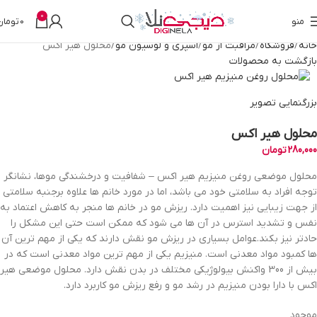
0
منو
0
تومان
خانه
فروشگاه
مراقبت از مو
اسپری و لوسیون مو
محلول هیر اکس
بازگشت به محصولات
بزرگنمایی تصویر
محلول هیر اکس
280,000
تومان
محلول موضعی روغن منیزیم هیر اکس – شفافیت و درخشندگی موها، نشانگر
توجه افراد به سلامتی خود می باشد، اما در مورد خانم ها علاوه برجنبه سلامتی
از جهت زیبایی نیز اهمیت دارد. ریزش مو در خانم ها منجر به کاهش اعتماد به
نفس و تشدید استرس در آن ها می شود که ممکن است حتی این مشکل را
حادتر نیز بکند.عوامل بسیاری در ریزش مو نقش دارند که یکی از مهم ترین آن
ها کمبود مواد معدنی است. منیزیم یکی از مهم ترین مواد معدنی است که در
بیش از 300 واکنش بیولوژیکی مختلف در بدن نقش دارد. محلول موضعی هیر
اکس با دارا بودن منیزیم در رشد مو و رفع ریزش مو کاربرد دارد.
موجود