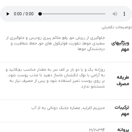
توضیحات تکمیلی
جلوگیری از ریزش مو, رفع علائم پیری زودرس و جلوگیری از
ویژگیهای
سفیدی موها, تقویت فولیکول های مو, حفظ شفافیت و
درخشندگی موها
مهم
روزانه یک و یا دو بار بر کف سر به مقدار مناسب بچکانید و
به آرامی با نوک انگشتان ماساژ دهید تا جذب پوست شود،
طریقه
بر روی پوست تمیز استفاده شود و پس از مصرف نیاز به
مصرف
شستشو ندارد.
ترکیبات
منیزیم کلراید, عصاره جلبک دونالی یه لا, آب
مهم
پروانه
21/20394