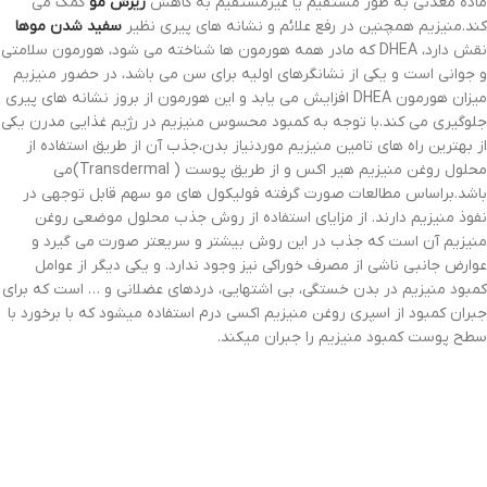
ماده معدنی به طور مستقیم یا غیرمستقیم به کاهش
ریزش مو
کمک می
کند.منیزیم همچنین در رفع علائم و نشانه های پیری نظیر
سفید شدن موها
نقش دارد، DHEA که مادر همه هورمون ها شناخته می شود، هورمون سلامتی
و جوانی است و یکی از نشانگرهای اولیه برای سن می باشد، در حضور منیزیم
میزان هورمون DHEA افزایش می یابد و این هورمون از بروز نشانه های پیری
جلوگیری می کند.با توجه به کمبود محسوس منیزیم در رژیم غذایی مدرن یکی
از بهترین راه های تامین منیزیم موردنیاز بدن،جذب آن از طریق استفاده از
محلول روغن منیزیم هیر اکس و از طریق پوست ( Transdermal)می
باشد.براساس مطالعات صورت گرفته فولیکول های مو سهم قابل توجهی در
نفوذ منیزیم دارند. از مزایای استفاده از روش جذب محلول موضعی روغن
منیزیم آن است که جذب در این روش بیشتر و سریعتر صورت می گیرد و
عوارض جانبی ناشی از مصرف خوراکی نیز وجود ندارد. و یکی دیگر از عوامل
کمبود منیزیم در بدن خستگی، بی اشتهایی، دردهای عضلانی و … است که برای
جبران کمبود از اسپری روغن منیزیم اکسی درم استفاده میشود که با برخورد با
سطح پوست کمبود منیزیم را جبران میکند.