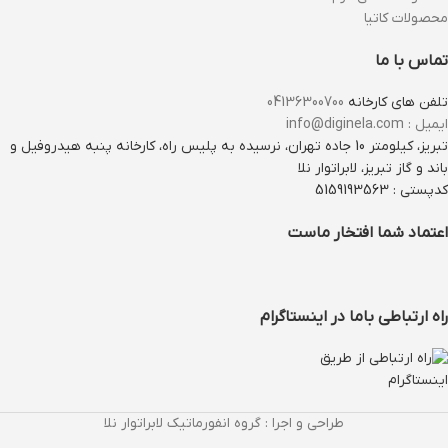
محصولات کاتیا
تماس با ما
تلفن های کارخانه
04136300700
ایمیل : info@diginela.com
تبریز، کیلومتر 10 جاده تهران، نرسیده به پلیس راه، کارخانه پنبه هیدروفیل و
باند و گاز تبریز، لابراتوار نلا
کدپستی : 5159193563
اعتماد شما افتخار ماست
راه ارتباطی باما در اینستاگرام
طراحی و اجرا : گروه انفورماتیک لابراتوار نلا