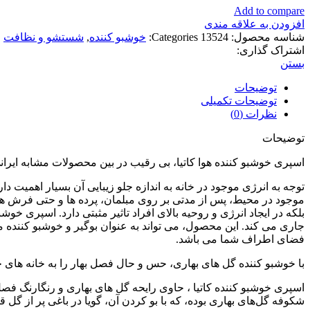
Add to compare
افزودن به علاقه مندی
شناسه محصول:
13524
Categories:
خوشبو کننده
,
شستشو و نظافت
اشتراک گذاری:
بستن
توضیحات
توضیحات تکمیلی
نظرات (0)
توضیحات
اسپری خوشبو کننده هوا کاتیا، بی رقیب در بین محصولات مشابه ایران
توجه به انرژی موجود در خانه به اندازه جلو زیبایی آن بسیار اهمیت دا
موجود در محیط، پس از مدتی بر روی مبلمان، پرده ها و حتی فرش ها ق
بلکه در ایجاد انرژی و روحیه بالای افراد تاثیر مثبتی دارد. اسپری خ
جاری می کند. این محصول، می تواند به عنوان بوگیر و خوشبو کننده م
فضای اطراف شما می باشد.
با خوشبو کننده گل های بهاری، حس و حال فصل بهار را به خانه های خو
اسپری خوشبو کننده کاتیا ، حاوی رایحه گل های بهاری و رنگارنگ فصل 
شکوفه گل‌های بهاری بوده، که با بو کردن آن، گویا در باغی پر از گل ق