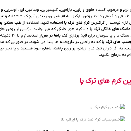
و مرطوب کننده حاوی وازلین، پارافین، گلیسیرین، ویتامین ای ، اوسرین و اوره 10% و پوشیدن جوراب پس 
طبیعی و گیاهی مانند روغن نارگیل، بادام شیرین، زیتون، کرچک، شاهدانه و غیره 
 لازم نیست از گرانترین
کرم های ترک پا
استفاده کنید. استفاده از
طب سنتی برا
ماسک های خانگی ترک پا
و یا کرم های خانگی که می توانند. ترکیبی از روغن های
، سنگ پا و یا سوهان برای
لایه برداری کف پاها
در هربار استحمام و یا 20 دقیقه پا ها را در تشت حاوی آب گرم و صابون قرار دهید.
چسب های ترک پا
که به راحتی در داروخانه ها پیدا می شوند، در صورتی که مد
 است، که اگر دارای ترک های زیادی بر روی پاشنه پاهای خود هستید و یا دچار
 به درمان نکنید.
ن کرم های ترک پا