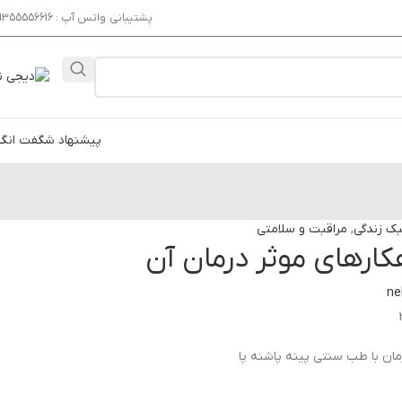
پشتیبانی واتس آپ : 09355556616
پیشنهاد شگفت انگی
ک زندگی
,
مراقبت و سلامتی
هکارهای موثر درمان آن
ne