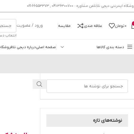
وشگاه اینترنتی دیجی نلا
تلفن مشاوره : 36300700-041 , 66553373-021
ورود / عضویت
0
تومان
علاقه مندی
مقایسه
انتخاب دس
دسته بندی کالاها
صفحه اصلی
درباره دیجی نلا
فروشگاه
نوشته‌های تازه