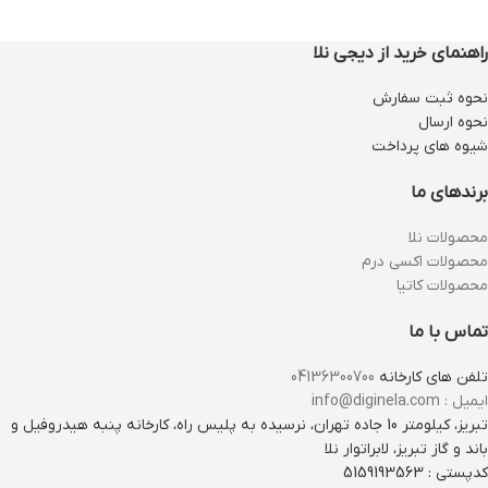
راهنمای خرید از دیجی نلا
نحوه ثبت سفارش
نحوه ارسال
شیوه های پرداخت
برندهای ما
محصولات نلا
محصولات اکسی درم
محصولات کاتیا
تماس با ما
تلفن های کارخانه
04136300700
ایمیل : info@diginela.com
تبریز، کیلومتر 10 جاده تهران، نرسیده به پلیس راه، کارخانه پنبه هیدروفیل و
باند و گاز تبریز، لابراتوار نلا
کدپستی : 5159193563