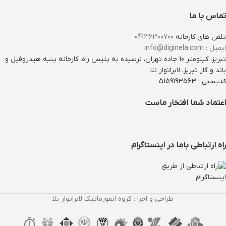
تماس با ما
تلفن های کارخانه
04136300700
ایمیل : info@diginela.com
تبریز، کیلومتر 10 جاده تهران، نرسیده به پلیس راه، کارخانه پنبه هیدروفیل و
باند و گاز تبریز، لابراتوار نلا
کدپستی : 5159193563
اعتماد شما افتخار ماست
راه ارتباطی باما در اینستاگرام
طراحی و اجرا : گروه انفورماتیک لابراتوار نلا