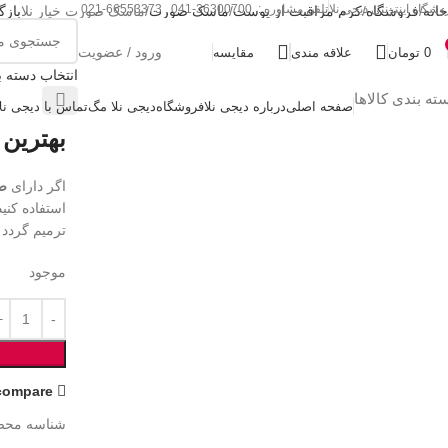
وشگاه اینترنتی دیجی نلا
تلفن مشاوره : 36300700-041 , 66553373-021
خانه
فروشگاه
کرم مراقبت از پوست
ماسک صورت
ماسک صورت خیار نلا
باز
ماسک صور
ورود / عضویت
0
تومان
علاقه مندی
مقایسه
2
(
بزرگنمایی تصویر
انتخاب دسته ب
240,000
تو
ته بندی کالاها
صفحه اصلی
درباره دیجی نلا
فروشگاه
دیجی نلا مگ
تماس با دیجی نلا
بهترین
اگر دارای
ص
استفاده کنی
ترمیم گردد 
موجود
compare
شناسه محص