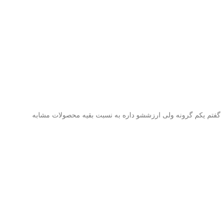
گفتم یکم گرونه ولی ارزششو داره به نسبت بقیه محصولات مشابه