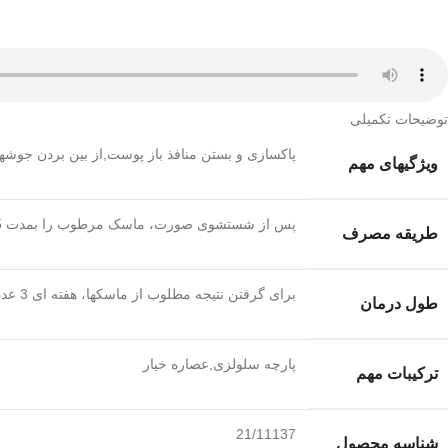
توضیحات تکمیلی
پاکسازی و بستن منافذ باز پوست,از بین بردن جوشه
ویژگیهای مهم
پس از شستشوی صورت، ماسک مرطوب را بمدت 15 الی 20 دقیقه روی پوست تمیز قرار دهید. پس از اینکه پوست مواد داخل ماسک را جذب کرد خود بخود از پوست جدا میگردد
طریقه مصرف
برای گرفتن نتیجه مطلوب از ماسکها، هفته ای 3 عدد استفاده نمایید
طول درمان
پارچه سلولزی,عصاره خیار
ترکیبات مهم
21/11137
شناسه محصول