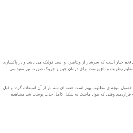
تخم خيار
است که سرشار از ویتامین
و اسید فولیک می باشد و در پاکسازی
تنظیم رطوبت و
ph
پوست برای درمان چين و چروک صورت نیز مفید می
حصول نتیجه ی مطلوب بهتر است هفته ای سه بار از آن استفاده گردد و قبل
اک شود. سپس به مدت 15 الی 20 دقیقه ماسک را بر روی صورت قراردهید وقتی که مواد ماسک به شکل کامل جذب پوست شد مشاهده