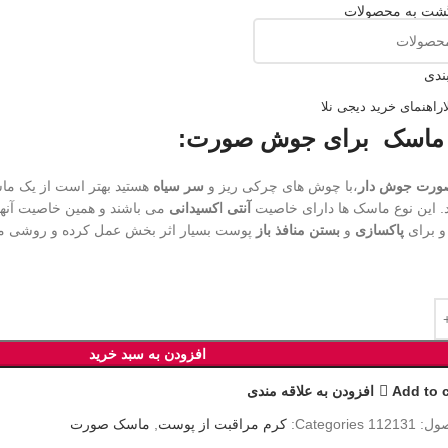
گشت به محصولات
ت خیار نلا
customer reviews)
ندی
مان
راهنمای خرید دیجی نلا
 ماسک برای جوش صورت:
ورت جوش دار
،با چوش های چرکی ریز و
سر سیاه
هستید بهتر است از یک م
د. این نوع ماسک ها دارای خاصیت
آنتی اکسیدانی
می باشند و همین خاصیت آنها
و برای
پاکسازی
و
بستن منافذ باز
پوست بسیار اثر بخش عمل کرده و روشی من
افزودن به سبد خرید
Add to 
افزودن به علاقه مندی
ول:
112131
Categories:
کرم مراقبت از پوست
,
ماسک صورت