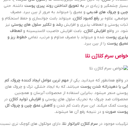
بسیار چشمگیر و زیادی در
به تعویق انداختن روند پیری پوست
داشته. حتی
چین و چروک های قدیمی
و عمیق را میتواند به مرور از بین ببرد. مصرف
موضعی، علاوه بر
رفع کمبود کلاژن
، میتواند باعث جوانسازی و حفظ استحکام و
ثبات پوستی و انعطاف پذیری و افزایش
رشد و تکثیر سلول های پوستی
نیز
شود. در واقع
افزایش کلاژن
، باعث افزایش خاصیت الاستیسیته و
انعطاف
پذیری پوست
شده و میتواند با مصرف مداوم و مرتب، تمامی
خطوط ریز و
عمیق پوست
را از بین ببرد.
خواص سرم کلاژن نلا
در واقع همانطور که میدانید، یکی از
مهم ترین عوامل ایجاد کننده چروک
،
کم
آبی یا دهیدراته شدن پوست
میباشد، که به ایجاد خشکی، ترک و چروک های
پوستی منجر میشود. بنابراین استفاده از محصولات آبرسان و همچنین
محصولات ضد چروک به تحریک سلول های پوستی و
افزایش تولید کلاژن
در
پوست کمک میکند. این سرم باعث کم شدن و
کاهش عمق چین و چروک کل
پوست صورت
و در نتیجه رفع آن ها میشوند.
ترکیبات موجود در
سرم کلاژن لابراتوار نلا
، دارای مولکول های کوچک تری نسبت