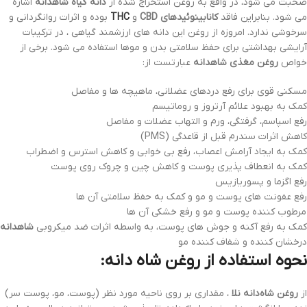
صحبت می شود، در واقع به روغن استخراج شده از
دانه گیاه شاهدانه
اشاره
می شود. بنابراین فاقد
کانابینوئیدهای
CBD
و
THC
بوده و اثرات روانگردانی و
سرخوشی ندارد. امروزه از روغن این دانه های ارزشمند گیاهی ، در ترکیبات
آرایشی بهداشتی برای حفظ سلامتی بدن و موها استفاده می شود. برخی از
خواص
روغن مغذی شاهدانه
عبارتست از:
مسکنی قوی برای رفع دردهای عضلانی، ماهیچه ها و مفاصل
کمک به بهبود علائم آرتروز و روماتیسم
رفع اسپاسم، گرفتگی، ورم و التهاب عضلات و مفاصل
کاهش اثرات سندرم قبل از قاعدگی (PMS)
کمک به ایجاد آرامش اعصاب، رفع بی خوابی و کاهش استرس و اضطراب
کمک به انعطاف پذیری پوست و کاهش چین و چروک روی پوست
رفع اگزما و پسوریازیس
رفع عفونت های پوست و مو و کمک به حفظ سلامتی آن ها
مرطوب کننده پوست و مو و رفع خشکی آن ها
کمک به رفع آکنه و جوش های پوست، به واسطه اثرات ضد میکروبی
شاهدانه
درخشان کننده و شفاف کننده مو
نحوه استفاده از روغن شاه دانه:
از
روغن شاه‌دانه نلا
، مقداری بر روی ناحیه مورد نظر (پوست، مو، پوست سر)