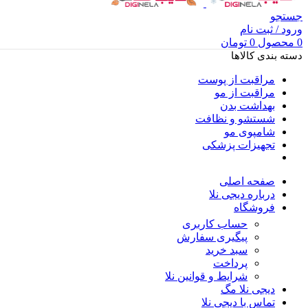
جستجو
ورود / ثبت نام
0
محصول
0
تومان
دسته بندی کالاها
مراقبت از پوست
مراقبت از مو
بهداشت بدن
شستشو و نظافت
شامپوی مو
تجهیزات پزشکی
صفحه اصلی
درباره دیجی نلا
فروشگاه
حساب کاربری
پیگیری سفارش
سبد خرید
پرداخت
شرایط و قوانین نلا
دیجی نلا مگ
تماس با دیجی نلا