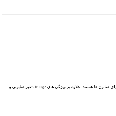
امروزه با توجه به ساختار و ترکیبات صابون های شوینده بدن و pH اسیدی پوست، پن های مایع برای حفظ طبیعت پوست جایگزین مناسبی برای صابون ها هستند. علاوه بر ویژگی های <strong>غیر صابونی و