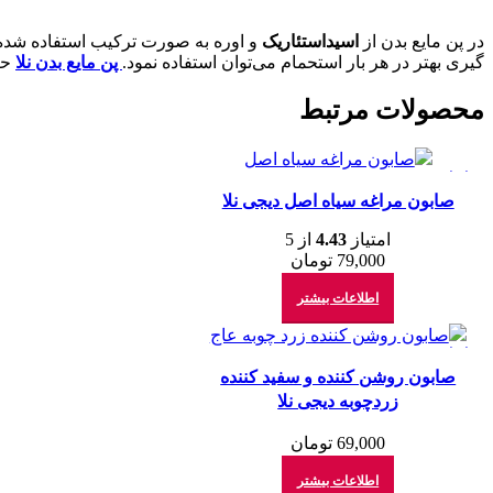
در پن مایع بدن از
اسیداستئاریک
و اوره به صورت ترکیب استفاده شده
گیری بهتر در هر بار استحمام می‌توان استفاده نمود.
پن مایع بدن نلا
حا
محصولات مرتبط
اتمام موجودی
صابون مراغه سیاه اصل دیجی نلا
امتیاز
4.43
از 5
79,000
تومان
اطلاعات بیشتر
اتمام موجودی
صابون روشن کننده و سفید کننده
زردچوبه دیجی نلا
69,000
تومان
اطلاعات بیشتر