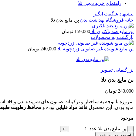
راهنمای خرید دیجی نلا
پیشنهاد شگفت انگیز
خانه
فروشگاه
بهداشت بدن
پن مایع بدن نلا
پن مایع ضد باکتری نلا
159,000
تومان
بازگشت به محصولات
پن مایع شوینده غیر صابونی زردچوبه نلا
240,000
تومان
بزرگنمایی تصویر
پن مایع بدن نلا
240,000
تومان
مایع بودن، این محصول
فاقد مواد قلیایی
بوده و
محافظ رطوبت طبیع
موجود
پن مایع بدن نلا عدد
افزودن به سبد خرید