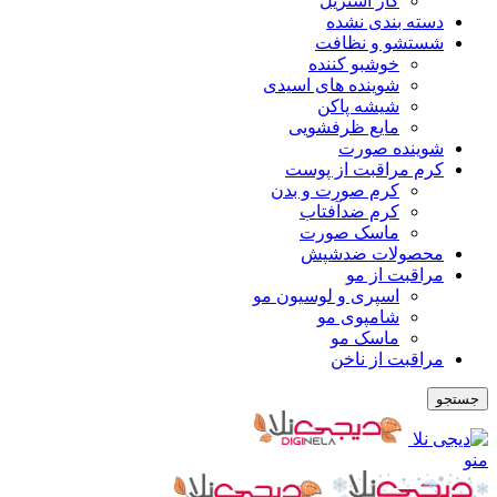
گاز استریل
دسته بندی نشده
شستشو و نظافت
خوشبو کننده
شوینده های اسیدی
شیشه پاکن
مایع ظرفشویی
شوینده صورت
کرم مراقبت از پوست
کرم صورت و بدن
کرم ضدآفتاب
ماسک صورت
محصولات ضدشپش
مراقبت از مو
اسپری و لوسیون مو
شامپوی مو
ماسک مو
مراقبت از ناخن
جستجو
منو