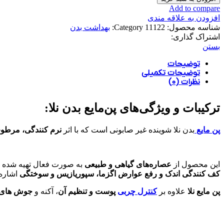
Add to compare
افزودن به علاقه مندی
شناسه محصول:
11122
Category:
بهداشت بدن
اشتراک گذاری:
بستن
توضیحات
توضیحات تکمیلی
نظرات (0)
ترکیبات و ویژگی‌های پن‌مایع بدن نلا:
پن مایع
بدن نلا شوینده غیر صابونی است که با اثر
نرم کنندگی، مرطوب
این محصول از
عصاره‌های گیاهی و طبیعی
به صورت فعال تهیه شده است
کف کنندگی اندک و رفع عوارض اگزما، سپوریازیس و سوختگی
اشاره 
پن مایع نلا
علاوه بر
کنترل چربی
پوست و تنظیم آن
، آکنه و
جوش های 