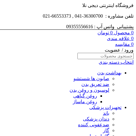
فروشگاه اینترنتی دیجی نلا
تلفن مشاوره : 36300700-041 , 66553373-021
پشتیبانی واتس آپ : 09355556616
0
محصول
0
تومان
0
علاقه مندی
0
مقایسه
ورود / عضویت
انتخاب دسته بندی
بهداشت بدن
صابون ها شستشو
ضد تعریق بدن
لوسیون و روغن بدن
روغن گیاهی
روغن ماساژ
تجهیزات پزشکی
باند
دندان پزشکی
ضدعفونی کننده
گاز