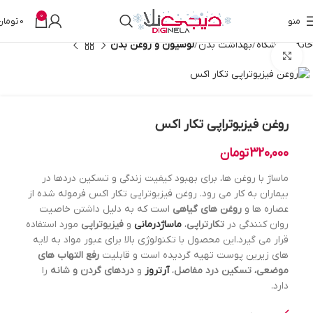
0
منو
0
تومان
خانه
فروشگاه
بهداشت بدن
لوسیون و روغن بدن
بزرگنمایی تصویر
روغن فیزیوتراپی تکار اکس
320,000
تومان
ماساژ با روغن ها، برای بهبود کیفیت زندگی و تسکین دردها در
بیماران به کار می رود. روغن فیزیوتراپی تکار اکس فرموله شده از
عصاره ها و
روغن های گیاهی
است که به دلیل داشتن خاصیت
روان کنندگی در
تکارتراپی
،
ماساژدرمانی
و
فیزیوتراپی
مورد استفاده
قرار می گیرد.این محصول با تکنولوژی بالا برای عبور مواد به لایه
های زیرین پوست تهیه گردیده است و قابلیت
رفع التهاب های
موضعی،
تسکین درد
مفاصل
،
آرتروز
و
دردهای گردن و شانه
را
دارد.