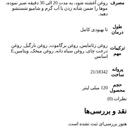
مصرف
روغن آغشته شود، به مدت 20 الی 30 دقیقه صبر نموده،
موها را ضمن شانه زدن با آب گرم و شامپو شستشو
دهید.
طول
تا بهبودی کامل
درمان
روغن زئامایس, روغن برگاموت, روغن نارگیل, روغن
ترکیبات
درخت چای, روغن سیاه دانه, روغن میخک, ویتامین,E
مهم
اسانس
پروانه
21/18342
ساخت
حجم
120 میلی لیتر
محصول
نظرات (0)
نقد و بررسی‌ها
هنوز بررسی‌ای ثبت نشده است.