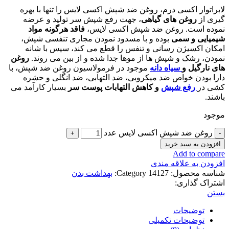
لابراتوار اکسی درم، روغن ضد شپش اکسی لایس را تنها با بهره
گیری از
روغن های گیاهی
، جهت رفع شپش سر تولید و عرضه
نموده است. روغن ضد شپش اکسی لایس،
فاقد هرگونه مواد
شیمیایی و سمی
بوده و با مسدود نمودن مجاری تنفسی شپش،
امکان اکسیژن رسانی و تنفس را قطع می کند، سپس با شانه
نمودن، رشک و شپش ها از موها جدا شده و از بین می روند.
روغن
های نارگیل و
سیاه دانه
موجود در فرمولاسیون روغن ضد شپش، با
دارا بودن خواص ضد میکروبی، ضد التهابی، ضد انگلی و حشره
کشی در
رفع شپش
و کاهش التهابات پوست سر
بسیار کارآمد می
باشند.
موجود
روغن ضد شپش اکسی لایس عدد
افزودن به سبد خرید
Add to compare
افزودن به علاقه مندی
شناسه محصول:
14127
Category:
بهداشت بدن
اشتراک گذاری:
بستن
توضیحات
توضیحات تکمیلی