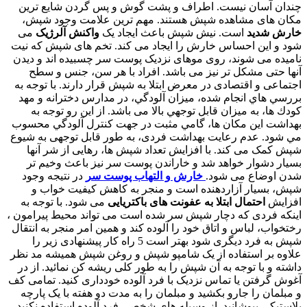
چندان آسان نیست. اطراف و پشت گوش و پس گردن شایع ترین
مکان های مشاهده شپش هستند. مهم ترین علامت وجود شپش،
خارش شدید
است. نیش شپش باعث ایجاد یک
واکنش آلرژیک
می
شود و این احساس خارش را ایجاد می کند. تخم های شپش که نیت
نامیده می شوند، روی موهای نزدیک پوست سر چسبیده اند و دیدن
آنها حتی مشکل تر نیز می باشد. افراد با هر سن، جنس و سطح
اجتماعی و اقتصادی در معرض ابتلا به شپش قرار دارند. با توجه به
بررسي هاي انجام شده، ميزان آلودگي، در مدارس دخترانه و مهد
كودك ها، به میزان قابل توجهي بالا می باشد. از این رو توجه به
بهداشت این مکان ها، گامي مثبت در جهت كنترل آلودگي محسوب
مي شود. عدم رعایت بهداشت فردی، به طور قابل توجهی به شیوع
شپش کمک می کند. با افزایش تعداد شپش ها، رهایی از شر آنها
بسیار دشوار خواهد شد و خاراندن پوست سر نیز باعث وخیم تر
شدن اوضاع می شود.
خارش و التهاب پوست سر
در نتیجه وجود
شپش، بسیار آزاردهنده است و منجر به کاهش کیفیت خواب و
افزایش
احتمال ابتلا به عفونت های باکتریایی
می شود. با توجه به
اینکه فردی که دچار شپش سر شده است می تواند محیط پیرامون ،
رختخواب، لباس و اتاق خود را آلوده کند و همین امر منجر به انتقال
شپش به فرد دیگری شود بهتر است 5 راه کار پیشنهادی زیر را
علاوه بر استفاده از یک شامپو شپش و روغن شپش همیشه مد نظر
داشته و با توجه به آن شپش را به طور کلی ریشه کن نمائید. از در
آغوش گرفتن یا تماس نزدیک با فرد آلوده خودداری کنید. تمامی کف
و مبلمان را جارو بکشید و مبلمان را به مدت دو هفته با یک پارچه
پلاستیکی بپوشانید. از وسیله های شخصی فرد آلوده استفاده نکنید.