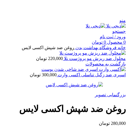
منو
جستجو
ورود / ثبت نام
0
محصول
0
تومان
خانه
فروشگاه
بهداشت بدن
روغن ضد شپش اکسی لایس
محلول ضد ریزش مو پروژست نلا
220,000
تومان
بازگشت به محصولات
اسپری ضد زگیل تناسلی اکسی وارت
300,000
تومان
بزرگنمایی تصویر
روغن ضد شپش اکسی لایس
280,000
تومان