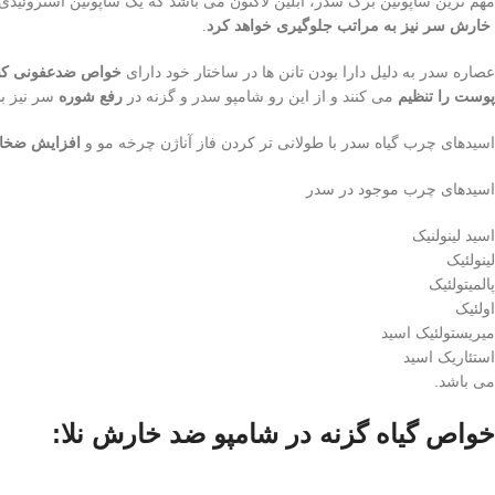
مهم ترین ساپونین برگ سدر، ابلین لاکتون می باشد که یک ساپونین استروئید
خارش سر نیز به مراتب جلوگیری خواهد کرد
.
عصاره سدر به دلیل دارا بودن تانن ها در ساختار خود دارای
خواص ضدعفونی کنن
پوست را تنظیم
می کنند و از این رو شامپو سدر و گزنه در
رفع شوره
سر نیز ب
اسیدهای چرب گیاه سدر با طولانی تر کردن فاز آناژن چرخه مو و
افزایش ضخا
اسیدهای چرب موجود در سدر
اسید لینولنیک
لینولئیک
پالمیتولئیک
اولئیک
میریستولئیک اسید
استئاریک اسید
می باشد.
خواص گیاه گزنه در شامپو ضد خارش نلا: