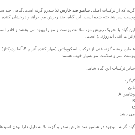
گزنه که از ترکیبات اصلی
شامپو ضد خارش نلا
سدرو گزنه است،گیاهی چند سال
پوست سر شناخته شده است. این گیاه، ضد ریزش مو، براق و درخشان کننده مو
این گیاه با تحریک رویش مو، سلامت پوست و مو را بهبود می بخشد و قادر است ش
(اثرات آنتی آندروژنی) است.
عصاره ریشه گزنه غنی از ترکیب اسکوپولتین (مهار کننده آنزیم 5-آلفا ردوکتاز) است، در محصولات خود برای
پوست سر و سلامت مو بسیار خوب هستند.
سایر ترکیبات این گیاه شامل:
گوگرد
تانن
ویتامین A
B
C
می باشد.
گیاه گزنه موجود در شامپو ضد خارش سدر و گزنه نلا به دلیل دارا بودن اسیدهای