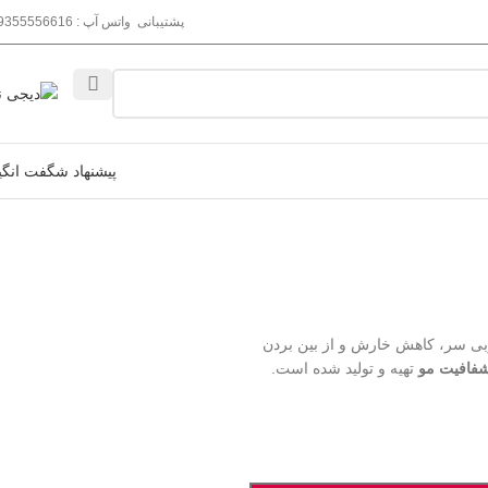
پشتیبانی واتس آپ : 09355556616
پیشنهاد شگفت انگی
 سر، کاهش خارش و از بین بردن
فافیت مو
تهیه و تولید شده است.