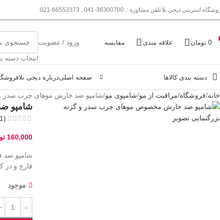
وشگاه اینترنتی دیجی نلا
تلفن مشاوره : 36300700-041 , 66553373-021
ورود / عضویت
0
تومان
علاقه مندی
مقایسه
انتخاب دسته ب
دسته بندی کالاها
صفحه اصلی
درباره دیجی نلا
فروشگا
خانه
فروشگاه
مراقبت از مو
شامپوی مو
شامپو ضد خارش موهای چرب سدر و گ
شامپو ضد
بزرگنمایی تصویر
1
(
160,000
تو
شامپو ضد ق
قارچ و در ک
موجود