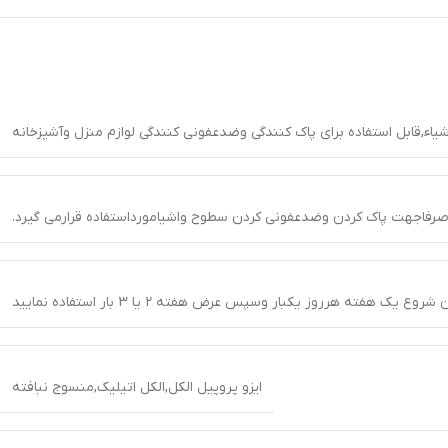
اء,قابل استفاده برای پاک کنندگی وضدعفونی کنندگی لوازم منزل وآشپزخانه
صرفاجهت پاک کردن وضدعفونی کردن سطوح واشیامورداستفاده قرارمی گیرد.
شروع یک هفته هرروز یکبار وسپس عرض هفته 2 یا 3 بار استفاده نمایید
ایزو پروپیل الکل,الکل اتیلیک,منسوج نبافته