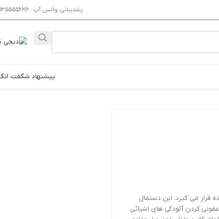
پشتیبانی واتس آپ : 09355556616
پیشنهاد شگفت انگی
 قرار می گیرد. این دستمال
عفونی کردن آلودگی های اشیائی