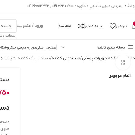
وشگاه اینترنتی دیجی نلا
تلفن مشاوره : 36300700-041 , 66553373-021
ورود / عضویت
0
تومان
علاقه مندی
مقایسه
انتخاب دس
دسته بندی کالاها
صفحه اصلی
درباره دیجی نلا
فروشگاه
خانه
فروشگاه
تجهیزات پزشکی
ضدعفونی کننده
دستمال پاک کننده اشیا نلا
بزرگنمایی تصویر
اتمام موجودی
دستما
750
دست
دستما
حاوی 