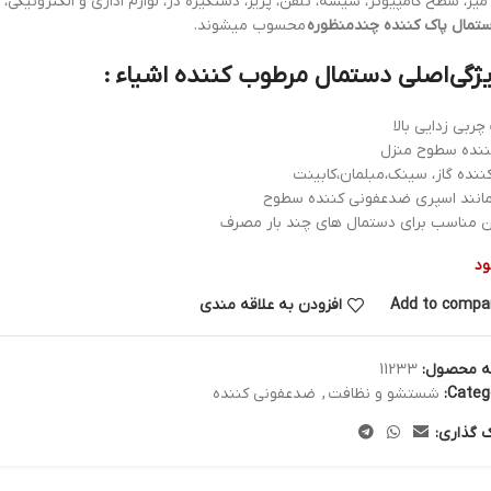
میز، سطح کامپیوتر، شیشه، تلفن، پریز، دستگیره در، لوازم اداری و الکترونیکی، 
تمال پاک کننده چندمنظوره
محسوب میشوند
.
ربی زدایی بالا
ننده سطوح منزل
ننده گاز، سینک،مبلمان،کابینت
مانند اسپری ضدعفونی کننده سطوح
ن مناسب برای دستمال های چند بار مصرف
ود
Add to compa
افزودن به علاقه مندی
ه محصول:
11233
Catego
شستشو و نظافت
,
ضدعفونی کننده
ک گذاری: