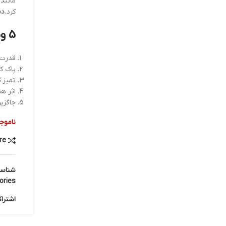
مانند 
کرد
.
دس
5 ویژگی اصلی دستمال مرطوب کننده اشیاء :
قدرت چ
پاک ک
تمیز ک
اثر ه
جاگزی
ناموج
re
شناس
ries:
اشترا