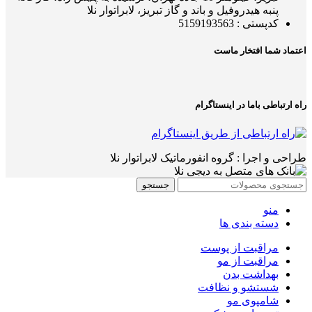
پنبه هیدروفیل و باند و گاز تبریز، لابراتوار نلا
کدپستی : 5159193563
اعتماد شما افتخار ماست
راه ارتباطی باما در اینستاگرام
طراحی و اجرا : گروه انفورماتیک لابراتوار نلا
جستجو
منو
دسته بندی ها
مراقبت از پوست
مراقبت از مو
بهداشت بدن
شستشو و نظافت
شامپوی مو