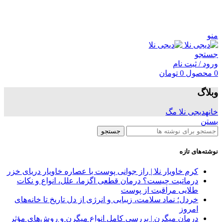
منو
جستجو
ورود / ثبت نام
0
محصول
0
تومان
وبلاگ
خانه
دیجی نلا مگ
بستن
جستجو
نوشته‌های تازه
کرم خاویار نلا | راز جوانی پوست با عصاره خاویار دریای خزر
درماتیت چیست؟ درمان قطعی اگزما، علل، انواع و نکات
طلایی مراقبت از پوست
خردل؛ نماد سلامت، زیبایی و انرژی از دل تاریخ تا خانه‌های
امروز
درمان میگرن | بررسی کامل انواع میگرن و روش‌های مؤثر