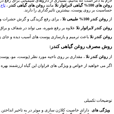
لازم به ذکر است که بدانیم، بسیاری از داروهای شیمیایی برای رفع در
روغن های 100% گیاهی لابراتوار نلا
مانند
روغن های گیاهی کندر
،
تاج
حساسیت بر روی پوست، بیشترین تاثیرگذاری را دارند.
از
روغن کندر 100% طبیعی نلا
، برای رفع گزیدگی و گزش حشرات و خا
روغن کندر لابراتوار نلا
علاوه بر رفع شوره، می تواند در شفاف و براق ک
روغن کندر نلا
باعث ترمیم و بازسازی پوست های آسیب دیده و جای ز
روش مصرف روغن گیاهی کندر:
از
روغن کندر نلا
، مقداری بر روی ناحیه مورد نظر (پوست، مو، پوست س
اگر می خواهید از خواص و ویژگی های فراوان این گیاه ارزشمند بهره من
توضیحات تکمیلی
ویژگی های
دارای خاصیت کلاژن سازی و موثر در به تاخیر انداختن