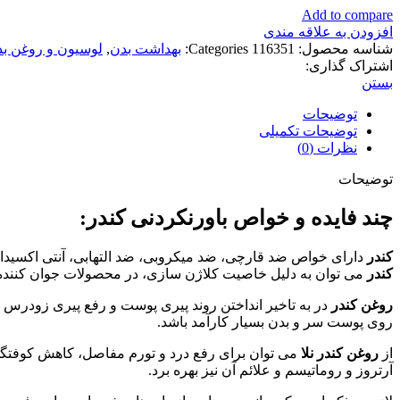
Add to compare
افزودن به علاقه مندی
شناسه محصول:
116351
Categories:
بهداشت بدن
,
لوسیون و روغن ب
اشتراک گذاری:
بستن
توضیحات
توضیحات تکمیلی
نظرات (0)
توضیحات
چند فایده و خواص باورنکردنی کندر:
کندر
دارای خواص ضد قارچی، ضد میکروبی، ضد التهابی، آنتی اکسیدان
کندر
می توان به دلیل خاصیت کلاژن سازی، در محصولات جوان کننده 
روغن کندر
در به تاخیر انداختن روند پیری پوست و رفع پیری زودرس 
روی پوست سر و بدن بسیار کارآمد باشد.
از
روغن کندر نلا
می توان برای رفع درد و تورم مفاصل، کاهش کوفتگی
آرتروز و روماتیسم و علائم آن نیز بهره برد.