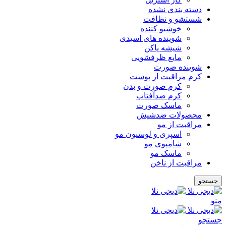
دسته بندی نشده
شستشو و نظافت
خوشبو کننده
شوینده های اسیدی
شیشه پاکن
مایع ظرفشویی
شوینده صورت
کرم مراقبت از پوست
کرم صورت و بدن
کرم ضدآفتاب
ماسک صورت
محصولات ضدشپش
مراقبت از مو
اسپری و لوسیون مو
شامپوی مو
ماسک مو
مراقبت از ناخن
جستجو
منو
جستجو