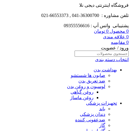
فروشگاه اینترنتی دیجی نلا
تلفن مشاوره : 36300700-041 , 66553373-021
پشتیبانی واتس آپ : 09355556616
0
محصول
0
تومان
0
علاقه مندی
0
مقایسه
ورود / عضویت
انتخاب دسته بندی
بهداشت بدن
صابون ها شستشو
ضد تعریق بدن
لوسیون و روغن بدن
روغن گیاهی
روغن ماساژ
تجهیزات پزشکی
باند
دندان پزشکی
ضدعفونی کننده
گاز
گاز استریل