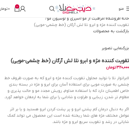
0
منو
0
تومان
خانه
فروشگاه
مراقبت از مو
اسپری و لوسیون مو
تقویت کننده مژه و ابرو نلا لش آرگان (خط چشمی-مویی)
بازگشت به محصولات
بزرگنمایی تصویر
تقویت کننده مژه و ابرو نلا لش آرگان (خط چشمی-مویی)
320,000
تومان
لابراتوار نلا با تولید محلول تقویت کننده مژه و ابرو که به صورت ظروف خط
چشمی به صورت مویی برای استفاده آسان برای ابرو و مژه در بسته بندی
خاص اطمینان دارد که با استفاده مداوم، رویش مجدد مو و حالت پذیری و
مقاوم تر شدن، زیبایی و طراوت و شادابی را برای شما به ارمغان خواهد آورد.
اگر به دنبال درمان کم پشتی ابرو و پر پشت کردن ابرو هستید و یا بر اثر
عوامل مختلف مژه های شما ریخته شده است این محصول می تواند کمک
شایانی در رشد و تقویت سریع ابرو و مژه باشد.