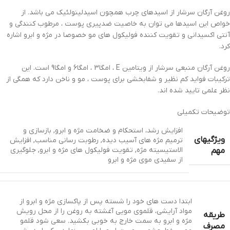
روغن آرگان سرشار از اسیدهای چرب همچون اسیدلینولئیک می باشد. از
خواص این اسیدها می توان به خاصیت ضدپیری پوست ، مرطوب کنندگی و
آنتی اکسیدانی و تقویت کننده فولیکول های مو خصوصا در مژه و ابرو اشاره
کرد.
روغن آرگان منبعی سرشار از ویتامین E ، امگا3 ، امگا6 و امگا9 است. این
ترکیبات فواید کم نظیر و شفابخشی برای پوست ، مو و ناخن دارد که همگی از
نظر علمی تایید شده اند.
توضیحات تکمیلی
افزایش رشد، استحکام و ضخامت مژه و ابرو, بازسازی و
ویژگیهای
ترمیم مژه های آسیب دیده, رطوبت رسانی مناسب, افزایش
الاستیسیته مژه, تقویت فولیکول های مژه و ابرو, جلوگیری
مهم
از سفیدی موی مژه و ابرو
ابتدا دست های خود را شسته پس از پاکسازی مژه و ابرو از
مواد آرایشی، قلموی مویی آغشته به روغن را از محل رویش
طریقه
مژه و ابرو به سمت خارج به خوبی بکشید. سعی شود قلمو
مصرف