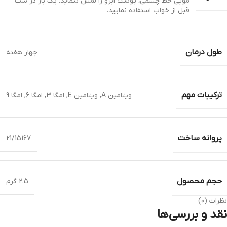
مویی خط چشمی، پوست ابرو را لمس بنماید. یک بار در شب
قبل از خواب استفاده نمایید.
طول درمان
چهار هفته
ترکیبات مهم
ویتامین A, ویتامین E, امگا 3, امگا 6, امگا 9
پروانه ساخت
21/15167
حجم محصول
2.5 گرم
نظرات (0)
نقد و بررسی‌ها