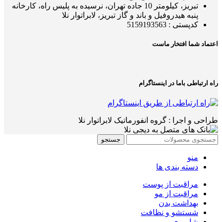
تبریز، کیلومتر 10 جاده تهران، نرسیده به پلیس راه، کارخانه
پنبه هیدروفیل و باند و گاز تبریز، لابراتوار نلا
کدپستی : 5159193563
اعتماد شما افتخار ماست
راه ارتباطی باما در اینستاگرام
طراحی و اجرا : گروه انفورماتیک لابراتوار نلا
جستجو
منو
دسته بندی ها
مراقبت از پوست
مراقبت از مو
بهداشت بدن
شستشو و نظافت
شامپوی مو