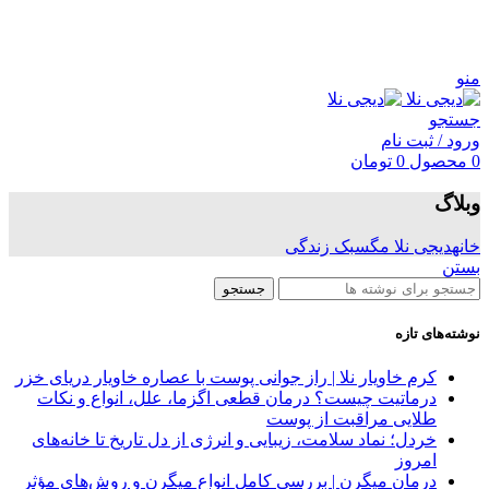
منو
جستجو
ورود / ثبت نام
0
محصول
0
تومان
وبلاگ
خانه
دیجی نلا مگ
سبک زندگی
بستن
جستجو
نوشته‌های تازه
کرم خاویار نلا | راز جوانی پوست با عصاره خاویار دریای خزر
درماتیت چیست؟ درمان قطعی اگزما، علل، انواع و نکات
طلایی مراقبت از پوست
خردل؛ نماد سلامت، زیبایی و انرژی از دل تاریخ تا خانه‌های
امروز
درمان میگرن | بررسی کامل انواع میگرن و روش‌های مؤثر