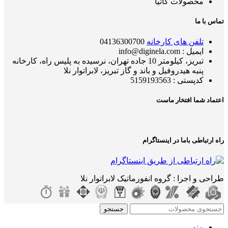
محصولات کاتیا
تماس با ما
تلفن های کارخانه
04136300700
ایمیل : info@diginela.com
تبریز، کیلومتر 10 جاده تهران، نرسیده به پلیس راه، کارخانه
پنبه هیدروفیل و باند و گاز تبریز، لابراتوار نلا
کدپستی : 5159193563
اعتماد شما افتخار ماست
راه ارتباطی باما در اینستاگرام
طراحی و اجرا : گروه انفورماتیک لابراتوار نلا
جستجو
منو