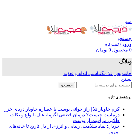
منو
جستجو
ورود / ثبت نام
0
محصول
0
تومان
وبلاگ
خانه
دیجی نلا مگ
تناسب اندام و تغذیه
بستن
جستجو
نوشته‌های تازه
کرم خاویار نلا | راز جوانی پوست با عصاره خاویار دریای خزر
درماتیت چیست؟ درمان قطعی اگزما، علل، انواع و نکات
طلایی مراقبت از پوست
خردل؛ نماد سلامت، زیبایی و انرژی از دل تاریخ تا خانه‌های
امروز